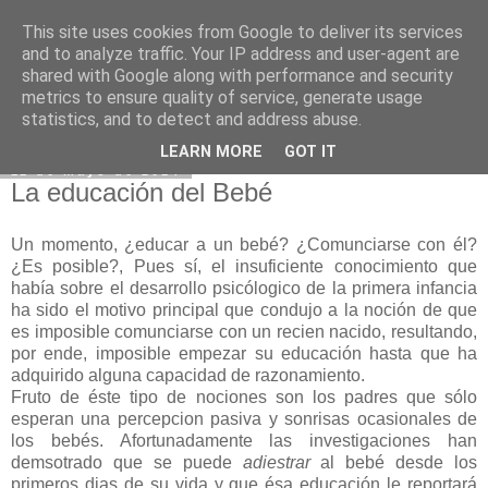
This site uses cookies from Google to deliver its services
Mariusland.es
and to analyze traffic. Your IP address and user-agent are
shared with Google along with performance and security
metrics to ensure quality of service, generate usage
statistics, and to detect and address abuse.
▼
LEARN MORE
GOT IT
11 de mayo de 2014
La educación del Bebé
Un momento, ¿educar a un bebé? ¿Comunciarse con él?
¿Es posible?, Pues sí, el insuficiente conocimiento que
había sobre el desarrollo psicólogico de la primera infancia
ha sido el motivo principal que condujo a la noción de que
es imposible comunciarse con un recien nacido, resultando,
por ende, imposible empezar su educación hasta que ha
adquirido alguna capacidad de razonamiento.
Fruto de éste tipo de nociones son los padres que sólo
esperan una percepcion pasiva y sonrisas ocasionales de
los bebés. Afortunadamente las investigaciones han
demsotrado que se puede
adiestrar
al bebé desde los
primeros dias de su vida y que ésa educación le reportará