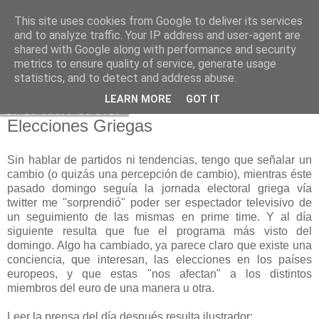
This site uses cookies from Google to deliver its services
Mariusland.es
and to analyze traffic. Your IP address and user-agent are
shared with Google along with performance and security
metrics to ensure quality of service, generate usage
statistics, and to detect and address abuse.
▼
LEARN MORE
GOT IT
27 de enero de 2015
Elecciones Griegas
Sin hablar de partidos ni tendencias, tengo que señalar un
cambio (o quizás una percepción de cambio), mientras éste
pasado domingo seguía la jornada electoral griega vía
twitter me "sorprendió" poder ser espectador televisivo de
un seguimiento de las mismas en prime time. Y al día
siguiente resulta que fue el programa más visto del
domingo. Algo ha cambiado, ya parece claro que existe una
conciencia, que interesan, las elecciones en los países
europeos, y que estas "nos afectan" a los distintos
miembros del euro de una manera u otra.
Leer la prensa del día después resulta ilustrador: